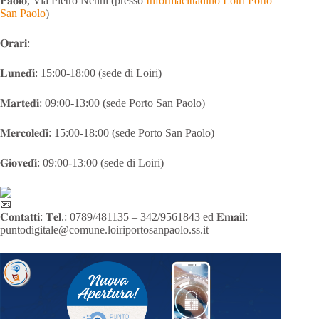
𝐏𝐚𝐨𝐥𝐨, Via Pietro Nenni (presso
Informacittadino Loiri Porto
San Paolo
)
𝐎𝐫𝐚𝐫𝐢:
𝐋𝐮𝐧𝐞𝐝𝐢̀: 15:00-18:00 (sede di Loiri)
𝐌𝐚𝐫𝐭𝐞𝐝𝐢̀: 09:00-13:00 (sede Porto San Paolo)
𝐌𝐞𝐫𝐜𝐨𝐥𝐞𝐝𝐢̀: 15:00-18:00 (sede Porto San Paolo)
𝐆𝐢𝐨𝐯𝐞𝐝𝐢̀: 09:00-13:00 (sede di Loiri)
𝐂𝐨𝐧𝐭𝐚𝐭𝐭𝐢: 𝐓𝐞𝐥.: 0789/481135 – 342/9561843 ed 𝐄𝐦𝐚𝐢𝐥:
puntodigitale@comune.loiriportosanpaolo.ss.it