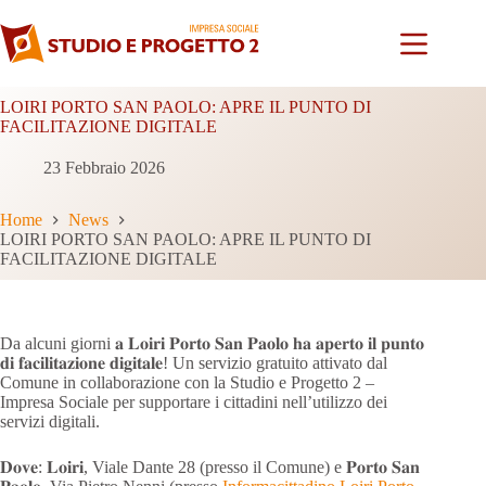
Salta
al
contenuto
LOIRI PORTO SAN PAOLO: APRE IL PUNTO DI
FACILITAZIONE DIGITALE
23 Febbraio 2026
Home
News
LOIRI PORTO SAN PAOLO: APRE IL PUNTO DI
FACILITAZIONE DIGITALE
Da alcuni giorni 𝐚 𝐋𝐨𝐢𝐫𝐢 𝐏𝐨𝐫𝐭𝐨 𝐒𝐚𝐧 𝐏𝐚𝐨𝐥𝐨 𝐡𝐚 𝐚𝐩𝐞𝐫𝐭𝐨 𝐢𝐥 𝐩𝐮𝐧𝐭𝐨
𝐝𝐢 𝐟𝐚𝐜𝐢𝐥𝐢𝐭𝐚𝐳𝐢𝐨𝐧𝐞 𝐝𝐢𝐠𝐢𝐭𝐚𝐥𝐞! Un servizio gratuito attivato dal
Comune in collaborazione con la Studio e Progetto 2 –
Impresa Sociale per supportare i cittadini nell’utilizzo dei
servizi digitali.
𝐃𝐨𝐯𝐞: 𝐋𝐨𝐢𝐫𝐢, Viale Dante 28 (presso il Comune) e 𝐏𝐨𝐫𝐭𝐨 𝐒𝐚𝐧