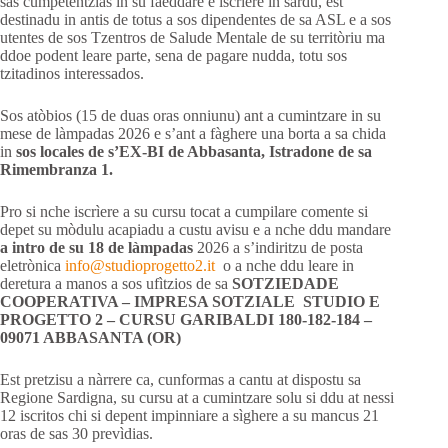
sas cumpetèntzias in su faeddare e iscrìere in sardu, est
destinadu in antis de totus a sos dipendentes de sa ASL e a sos
utentes de sos Tzentros de Salude Mentale de su territòriu ma
ddoe podent leare parte, sena de pagare nudda, totu sos
tzitadinos interessados.
Sos atòbios (15 de duas oras onniunu) ant a cumintzare in su
mese de làmpadas 2026 e s’ant a fàghere una borta a sa chida
in
sos locales de s’EX-BI de Abbasanta, Istradone de sa
Rimembranza 1.
Pro si nche iscrìere a su cursu tocat a cumpilare comente si
depet su mòdulu acapiadu a custu avisu e a nche ddu mandare
a intro de su 18 de làmpadas
2026
a s’indiritzu de posta
eletrònica
info@studioprogetto2.it
o a nche ddu leare in
deretura a manos a sos ufìtzios de sa
SOTZIEDADE
COOPERATIVA – IMPRESA SOTZIALE STUDIO E
PROGETTO 2 – CURSU GARIBALDI 180-182-184 –
09071 ABBASANTA (OR)
Est pretzisu a nàrrere ca, cunformas a cantu at dispostu sa
Regione Sardigna, su cursu at a cumintzare solu si ddu at nessi
12 iscritos chi si depent impinniare a sìghere a su mancus 21
oras de sas 30 prevìdias.