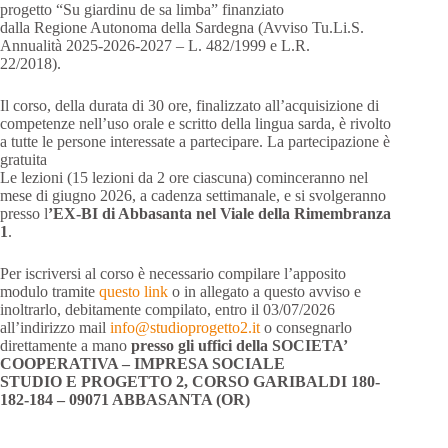
progetto “Su giardinu de sa limba” finanziato
dalla Regione Autonoma della Sardegna (Avviso Tu.Li.S.
Annualità 2025-2026-2027 – L. 482/1999 e L.R.
22/2018).
Il corso, della durata di 30 ore, finalizzato all’acquisizione di
competenze nell’uso orale e scritto della lingua sarda, è rivolto
a tutte le persone interessate a partecipare. La partecipazione è
gratuita
Le lezioni (15 lezioni da 2 ore ciascuna) cominceranno nel
mese di giugno 2026, a cadenza settimanale, e si svolgeranno
presso l
’EX-BI di Abbasanta nel Viale della Rimembranza
1
.
Per iscriversi al corso è necessario compilare l’apposito
modulo tramite
questo link
o in allegato a questo avviso e
inoltrarlo, debitamente compilato,
entro il 03/07/2026
all’indirizzo mail
info@studioprogetto2.it
o consegnarlo
direttamente a mano
presso gli uffici della SOCIETA’
COOPERATIVA – IMPRESA SOCIALE
STUDIO E PROGETTO 2, CORSO GARIBALDI 180-
182-184 – 09071 ABBASANTA (OR)