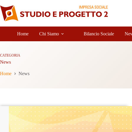
Salta
al
contenuto
Home
Chi Siamo
Bilancio Sociale
Ne
CATEGORIA
News
Home
News